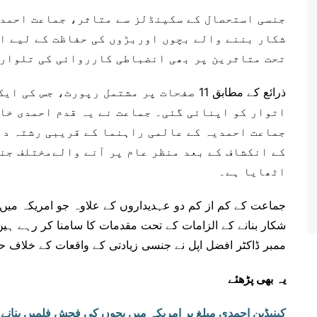
جنسی استحصال کے سکینڈلز سے متاثر، جماعت احمدی
شکار بننے والے بچوں اوربڑوں کی حفاظت کے لیے ا
تحت متاثرین پر بھی انضباطی کارروائی کی تلوار 
ذرائع کے مطابق 11 صفحات پر مشتمل رپورٹ،
اتوار کو اپنائی گئی۔ جماعت نے یہ قدم احمدی خا
جماعت احمدیہ کے عالمی راہنما کے قریبی رشتہ د
کے انکشاف کے بعد منظر عام پر آنے والےمختلف جن
اٹھایا ہے۔
جماعت کے کم از کم دو عہدیداروں کے علاوہ جو امریکہ میں 
ممبر ڈاکٹر افضل اپل نے جنسی زیادتی کے واقعات کے خلاف حفا
یہ بھی پڑھئے
کینیڈین احمدی مبلغ پر امریکہ میں بچوں کی فحش فلمیں بنانے 