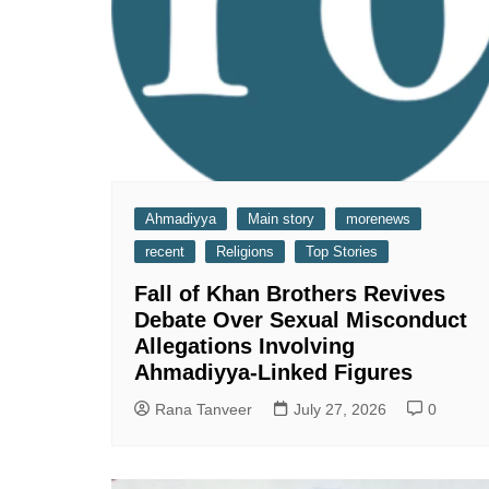
Ahmadiyya
Main story
morenews
recent
Religions
Top Stories
Fall of Khan Brothers Revives
Debate Over Sexual Misconduct
Allegations Involving
Ahmadiyya-Linked Figures
Rana Tanveer
July 27, 2026
0