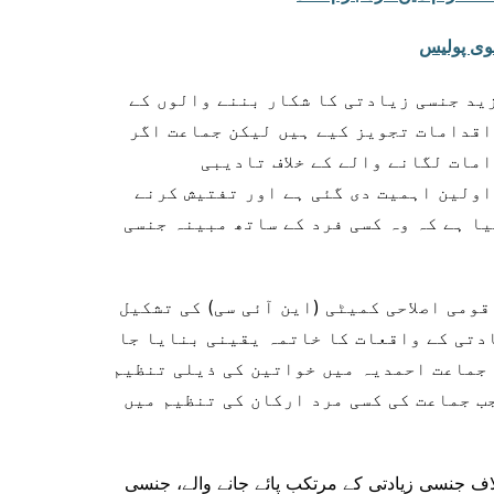
نوی پولیس
ید جنسی زیادتی کا شکار بننے والوں کے
اقدامات تجویز کیے ہیں لیکن جماعت اگر
مات لگانے والے کے خلاف تادیبی
اولین اہمیت دی گئی ہے اور تفتیش کرنے
یا ہے کہ وہ کسی فرد کے ساتھ مبینہ جنسی
قومی اصلاحی کمیٹی (این آئی سی) کی تشکیل
دتی کے واقعات کا خاتمہ یقینی بنایا جا
 جماعت احمدیہ میں خواتین کی ذیلی تنظیم
جب جماعت کی کسی مرد ارکان کی تنظیم میں
ف جنسی زیادتی کے مرتکب پائے جانے والے، جنسی