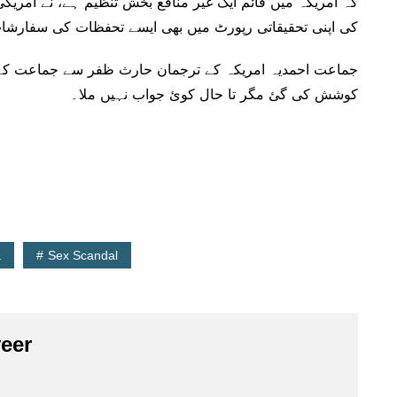
کہ امریکہ میں قائم ایک غیر منافع بخش تنظیم ہے، نے امر
کی اپنی تحقیقاتی رپورٹ میں بھی ایسے تحفظات کی سفارشا
جماعت احمدیہ امریکہ کے ترجمان حارث ظفر سے جماعت کے 
کوشش کی گئ مگر تا حال کوئ جواب نہیں ملا۔
a
Sex Scandal
eer