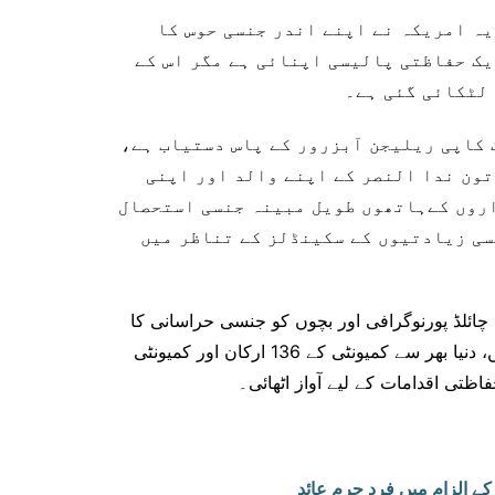
ہ امریکہ نے اپنے اندر جنسی حوس کا
یک حفاظتی پالیسی اپنائی ہے مگر اس کے
لٹکائی گئی ہے۔
 جس کی ایک کاپی ریلیجن آبزرور کے پاس دستیاب ہے،
تون ندا النصر کے اپنے والد اور اپنی
اروں کےہاتھوں طویل مبینہ جنسی استحصال
سی زیادتیوں کے سکینڈلز کے تناظر میں
چائلڈ پورنوگرافی اور بچوں کو جنسی حراسانی کا
شکار بنانے کے الزامات کے تحت مقدمات کا سامنا کر رہے ہیں، دنیا بھر سے کمیونٹی کے 136 ارکان اور کمیونٹی
ظتی اقدامات کے لیے آواز اٹھائی۔
کے الزام میں فرد جرم عائد