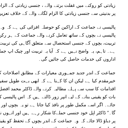
زیادتی کو روکنے میں غفلت برتنے والے ، جنسی زیادتی کے الزا
پر بدنیتی سے جنسی زیادتی کا الزام لگانے والے کے خلاف تعزی
پالیسی نے جماعت کے اراکین کو حوصلہ افزائی کی ہے کہ وہ 
پالیسی نے بچوں کے ساتھ تعامل کرنے والے جماعت کے ہر رک
تربیت، بچوں کے جنسی استحصال سے متعلق آگاہی کی تربیت، 
ہے۔ تاہم، یہ واضح نہیں ہے کہ آیا یہ تربیت اور چیک اپ ج
اداروں کی خدمات حاصل کی جائیں گی۔
جماعت کے اندر جدید جمہوری معیارات کے مطابق اصلاحات کا 
خیرمقدم کیا ہے لیکن ان کا کہنا ہے کہ ابھی بہت طویل سف
اقدامات کا سب سے پہلے مطالبہ کرنے والے ڈاکٹر محمد افضل 
بات کو یقینی بنانے کے لیے انپر زور ڈالتے ہیں کہ اس پالیسی 
جائے۔ اگر اسے مکمل طور پر نافذ کیا جاتا ہے تو یہ بچوں اور 
گا۔” ڈاکٹر اپل خود جنسی حملےکا شکار رہے ہیں اور انہوں نے
پر دباؤ ڈالا جائے کہ وہ جماعت کے اندر بچوں کے تحفظ کو یقی