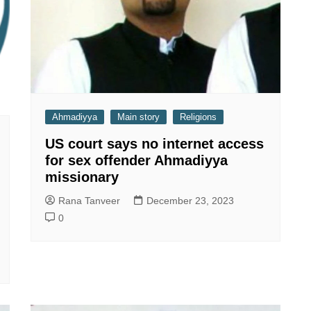
Ahmadiyya
Main story
Religions
US court says no internet access
for sex offender Ahmadiyya
missionary
Rana Tanveer
December 23, 2023
0