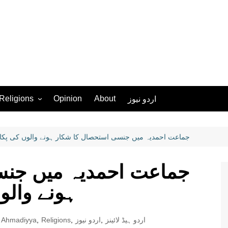
Religions
Opinion
About
اردو نیوز
Ahmadiyya
Christianity
جماعت احمدیہ میں جنسی استحصال کا شکار ہونے والوں کی پکار
Islam
جماعت احمدیہ میں جنس
Hinduism
Judaism
ہونے والو
Sikhism
اردو ہیڈ لائینز
,
اردو نیوز
,
Religions
,
More
Ahmadiyya