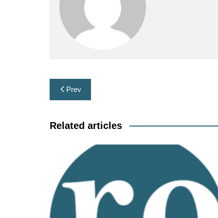
Post
Prev
navigation
Related articles