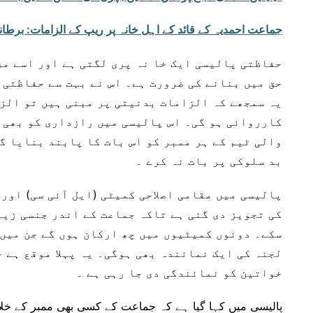
جماعت احمدیہ کے قائد کے اہل خانہ پر ریپ کے الزامات: برطا
حفاظتی پالیسی ایک خا نہ پری لگتی ہے اور اسے مز
حق میں بنانے کی ضرورت ہے۔ اس نے بہت سے حفاظتی 
یہ سمجھے کہ الزامات بدنیتی پر مبنی ہیں تو الزا
کارروائی ہو گی۔ اس پالیسی میں رازداری کو بھی 
والی ٹیم کے ہر ممبر کو اس بات کا پابند بنایا گ
بد سلوکی پر بات نہ کرے ۔
پالیسی میں مقامی اصلاحی کمیٹی (ایل آئی سی) اور 
کی تجویز دی گئی ہے تاکہ جماعت کے اندر جنسی زیا
سکے۔ دونوں کمیٹیوں میں چھ ارکان ہوں گے جن میں
لجنہ کی ایک نمائندہ بھی ہوگی۔ یہ پہلا موقع ہے 
خواتین کو نمائندگی دی جا رہی ہے ۔
پالیسی میں کہا گیا ہے کہ جماعت کے کسی بھی ممبر کے خلا