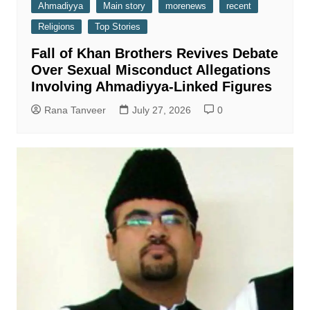
Ahmadiyya
Main story
morenews
recent
Religions
Top Stories
Fall of Khan Brothers Revives Debate
Over Sexual Misconduct Allegations
Involving Ahmadiyya-Linked Figures
Rana Tanveer
July 27, 2026
0