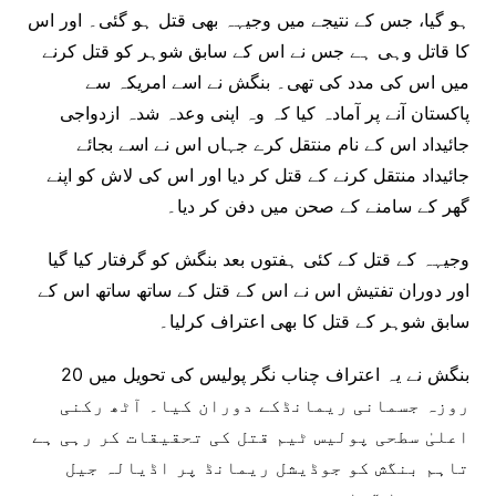
ہو گیا، جس کے نتیجے میں وجیہہ بھی قتل ہو گئی۔ اور اس
کا قاتل وہی ہے جس نے اس کے سابق شوہر کو قتل کرنے
میں اس کی مدد کی تھی۔ بنگش نے اسے امریکہ سے
پاکستان آنے پر آمادہ کیا کہ وہ اپنی وعدہ شدہ ازدواجی
جائیداد اس کے نام منتقل کرے جہاں اس نے اسے بجائے
جائیداد منتقل کرنے کے قتل کر دیا اور اس کی لاش کو اپنے
گھر کے سامنے کے صحن میں دفن کر دیا۔
وجیہہ کے قتل کے کئی ہفتوں بعد بنگش کو گرفتار کیا گیا
اور دوران تفتیش اس نے اس کے قتل کے ساتھ ساتھ اس کے
سابق شوہر کے قتل کا بھی اعتراف کرلیا۔
بنگش نے یہ اعتراف چناب نگر پولیس کی تحویل میں 20
روزہ جسمانی ریمانڈکے دوران کیا۔ آٹھ رکنی
اعلیٰ سطحی پولیس ٹیم قتل کی تحقیقات کر رہی ہے
تاہم بنگش کو جوڈیشل ریمانڈ پر اڈیالہ جیل