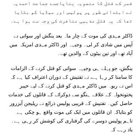
قمر کے قتل کا منصوبہ بنایاجسے جماعت احمدیہ
نے ابتدائی طور پر پولیس اور میڈیا کو بتایا
تھا کہ یہ قتل مذہبی منافرت کی وجہ سے ہوا ہے۔
ڈاکٹر مہدی کی موت کے چار ماہ بعد بنگش اور سواتی نے
آپس میں شادی کر لی۔ وجیہہ اور ڈاکٹر مہدی امریکہ میں
آباد تھے اور تین بیٹوں کے والدین تھے۔
بنگش، جو پہلے ہی وجیہہ سواتی کو قتل کرنے کے الزامات
کا سامنا کر رہا ہے، نے تفتیش کے دوران اعتراف کیا ہے کہ
اس نے ربوہ میں ڈاکٹر مہدی کو قتل کرنے کے لیے خیبر
پختونخواہ کے علاقے ہنگو سے دوکرائے کے قاتلوں کی خدمات
حاصل کیں۔ تفتیش کے قریبی پولیس ذرائع نے ریلیجن آبزرور
کو بتایاکہ ان قاتلوں میں ایک کی موت واقع ہو چکی ہے
تاہم پولیس دوسرے کی گرفتاری کی کوشش کر رہی ہے۔
یاد رہے کہ