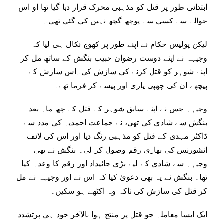
ابتدائی طور پر قتل کو مذہبی محرک قرار دیا گیا تھا او اس
حوالے سے کسی سے پوچھ گچھ نہیں کی گئی تھی۔
لیکن پولیس حکام نے اپنے طور پر کھوج نکال ہی لیا کہ
وجیہہ نے اپنے دوست رضوان حبیب بنگش کے ساتھ مل کر
اپنے شوہر کو قتل کرنے کی سازش کی۔اس سازش کے
پیچھے ان کی چھپی یاری اور پیسے کر فرما تھے۔
وجیہہ جس نے اپنے سابق شوہر کے قتل کے چھ ماہ بعد
بنگش سے شادی کی تھی، نے جماعت احمدیہ کی مدد سے
ڈاکٹر مہدی کے قتل کو مذہبی رنگ دیا اور اس کی لائف
انشورنس کی بھاری رقم وصول کر لی۔ بنگش نے بھی
وجیہہ سے شادی کے لیے بڑی جائیداد اور رقم کا وعدہ کیا
تھا۔ بنگش نے یہ بھی دعویٰ کیا کہ اس نے اور وجیہہ نے مل
کر قتل کی سازش کی تاکہ وہ اکٹھے ہو سکیں۔
ایک ایسا معاملہ جو قتل پر منتج ہوا بالآخر خود ہی پرتشدد