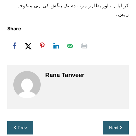
کر لیا ہے اور بظاہر مرتے دم تک بنگش کی ہی منکوحہ
رہیں۔
Share
Rana Tanveer
Post
Prev
Next
navigation