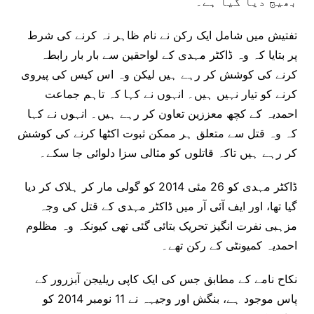
بھیج دیا گیا ہے۔
تفتیش میں شامل ایک رکن نے نام ظاہر نہ کرنے کی شرط
پر بتایا کہ وہ ڈاکٹر مہدی کے لواحقین سے بار بار رابطہ
کرنے کی کوشش کر رہے ہیں لیکن وہ اس کیس کی پیروی
کرنے کو تیار نہیں ہیں۔ انہوں نے کہا کہ تاہم جماعت
احمدیہ کے کچھ معززین تعاون کر رہے ہیں۔ انہوں نے کہا
کہ وہ قتل سے متعلق ہر ممکن ثبوت اکٹھا کرنے کی کوشش
کر رہے ہیں تاکہ قاتلوں کو مثالی سزا دلوائی جا سکے۔
ڈاکٹر مہدی کو 26 مئی 2014 کو گولی مار کر ہلاک کر دیا
گیا تھا، اور ایف آئی آر میں ڈاکٹر مہدی کے قتل کی وجہ
مزہبی نفرت انگیز تحریک بتائی گئی تھی کیونکہ وہ مظلوم
احمدیہ کمیونٹی کے رکن تھے۔
نکاح نامے کے مطابق جس کی ایک کاپی ریلیجن آبزرور کے
پاس موجود ہے، بنگش اور وجیہہ نے 11 نومبر 2014 کو