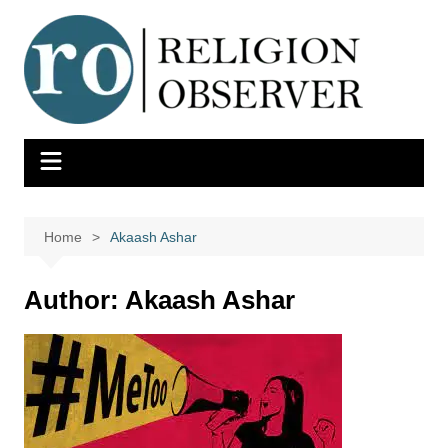
Skip
to
content
Home
Akaash Ashar
Author:
Akaash Ashar