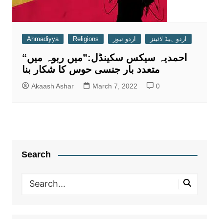
Ahmadiyya
Religions
اردو نیوز
اردو ہیڈ لائینز
“احمدیہ سیکس سکینڈل:”میں ربوہ میں
متعدد بار جنسی حوس کا شکار بنا
Akaash Ashar
March 7, 2022
0
Search