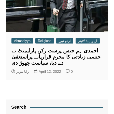
Ahmadiyya
Religions
اردو نیوز
اردو ہیڈ لائینز
احمدی ہم جنس پرست رکن پارلیمنٹ نے
جنسی زیادتی کا مجرم قرارپانے پراستعفیٰ
دے دیا، سیاست چھوڑ دی
رانا تنویر
April 12, 2022
0
Search