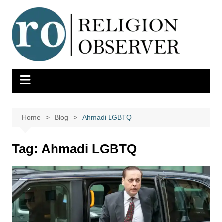
Skip
to
content
Home
Blog
Ahmadi LGBTQ
Tag:
Ahmadi LGBTQ